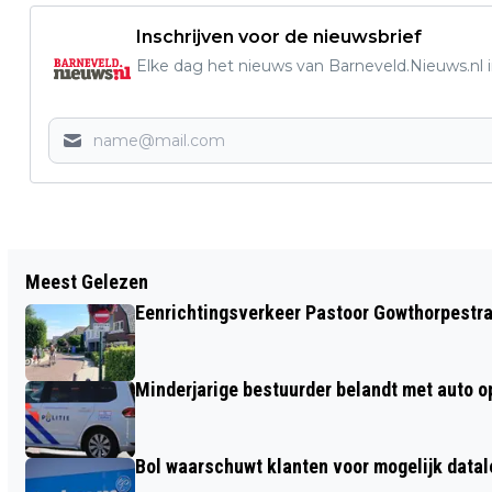
Inschrijven voor de nieuwsbrief
Elke dag het nieuws van Barneveld.Nieuws.nl i
Vorig artikel
Meest Gelezen
KINDEREN IN GELDERLAND LEREN OVER
Eenrichtingsverkeer Pastoor Gowthorpestra
BIODIVERSITEIT TIJDENS DE
NATIONALE BUITENLESDAG
Minderjarige bestuurder belandt met auto op 
Bol waarschuwt klanten voor mogelijk datal