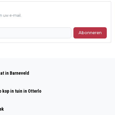
n uw e-mail.
Abonneren
Volgend artikel
GREENGIVING ONTVANGT ECOVADIS
at in Barneveld
PLATINUM CERTIFICAAT
kop in tuin in Otterlo
ek