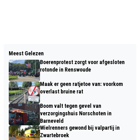
Vorig artikel
Volgend artikel
OPEN DAG MBO
Meest Gelezen
ONTMOET & GROET DE
TECHNIEKOPLEIDINGEN MIDDEN-
Boerenprotest zorgt voor afgesloten
BURGEMEESTER
NEDERLAND
rotonde in Renswoude
Maak er geen ratjetoe van: voorkom
overlast bruine rat
Boom valt tegen gevel van
verzorgingshuis Norschoten in
Barneveld
Wielrenners gewond bij valpartij in
Zwartebroek