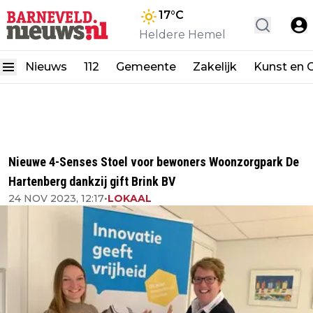
17
°C
Heldere Hemel
Nieuws
112
Gemeente
Zakelijk
Kunst en C
Nieuwe 4-Senses Stoel voor bewoners Woonzorgpark De
Hartenberg dankzij gift Brink BV
24 NOV 2023, 12:17
•
LOKAAL