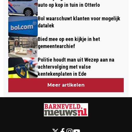
auto op kop in tuin in Otterlo
Bol waarschuwt klanten voor mogelijk
datalek
Bied mee op een kijkje in het
gemeentearchief
Politie houdt man uit Wezep aan na
achtervolging met valse
kentekenplaten in Ede
Meer artikelen