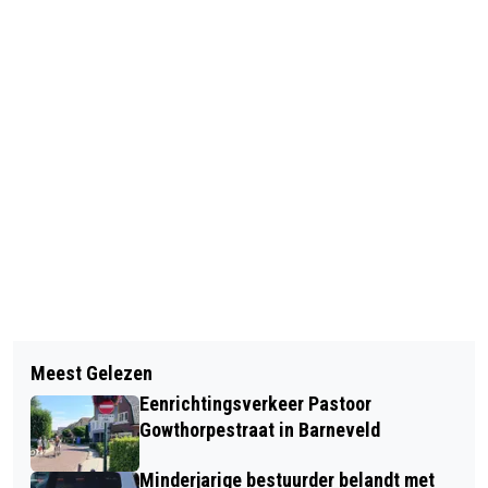
Vorig artikel
Volgend artikel
PROFIELSCHETS NIEUWE
Meest Gelezen
BESMETTING OP
BURGEMEESTER BARNEVELD
Eenrichtingsverkeer Pastoor
ONDERWIJSINSTELLING IN
OVERHANDIGD AAN COMMISSARIS
Gowthorpestraat in Barneveld
BARNEVELD
VAN DE KONING
Minderjarige bestuurder belandt met