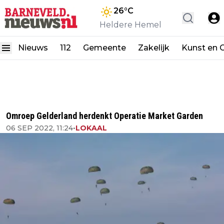
26
°C
Heldere Hemel
Nieuws
112
Gemeente
Zakelijk
Kunst en C
Omroep Gelderland herdenkt Operatie Market Garden
06 SEP 2022, 11:24
•
LOKAAL