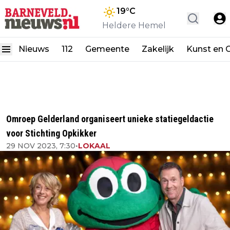
19
°C
Heldere Hemel
Nieuws
112
Gemeente
Zakelijk
Kunst en C
Omroep Gelderland organiseert unieke statiegeldactie
voor Stichting Opkikker
29 NOV 2023, 7:30
•
LOKAAL