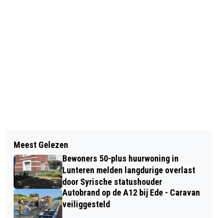
Vorig artikel
Volgend artikel
JEUGDVOETBALDAGEN BIJ DVS’33 IN
Meest Gelezen
GROEIENDE VRAAG NAAR WETTELIJK
DE HERFSTVAKANTIE
Bewoners 50-plus huurwoning in
VERTEGENWOORDIGERS BINNEN ZORG
Lunteren melden langdurige overlast
door Syrische statushouder
Autobrand op de A12 bij Ede - Caravan
veiliggesteld