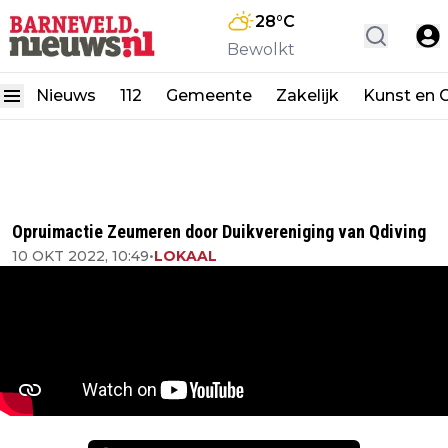
28
°C
Bewolkt
Nieuws
112
Gemeente
Zakelijk
Kunst en C
Opruimactie Zeumeren door Duikvereniging van Qdiving
10 OKT 2022, 10:49
•
LOKAAL