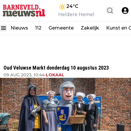
24
°C
Heldere Hemel
Nieuws
112
Gemeente
Zakelijk
Kunst en C
Oud Veluwse Markt donderdag 10 augustus 2023
09 AUG 2023, 10:44
•
LOKAAL