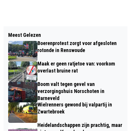
Vorig artikel
Volgend artikel
GRATIS ZELFTESTEN CORONA | MEER
Meest Gelezen
TARIEF REGIONAAL OPENBAAR
INWONERS IN AANMERKING
Boerenprotest zorgt voor afgesloten
VERVOER STIJGT 7,24%
rotonde in Renswoude
Maak er geen ratjetoe van: voorkom
overlast bruine rat
Boom valt tegen gevel van
verzorgingshuis Norschoten in
Barneveld
Wielrenners gewond bij valpartij in
Zwartebroek
Heidelandschappen zijn prachtig, maar