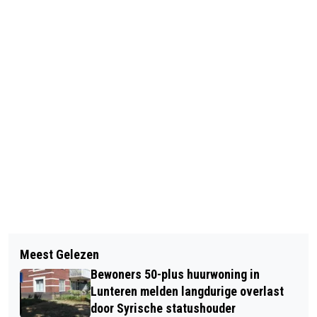
Vorig artikel
Volgend artikel
DUTCH LADIES ORCHESTRA
Meest Gelezen
VOOR DE EERSTE KEER DE HOGE
PRESENTEERT: THINK GIRL POWER
Bewoners 50-plus huurwoning in
VELUWE ERFGOEDWEKEN
Lunteren melden langdurige overlast
door Syrische statushouder