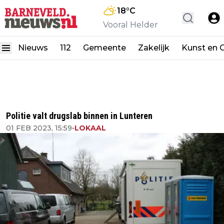
18
°C
Vooral Helder
Nieuws
112
Gemeente
Zakelijk
Kunst en C
Politie valt drugslab binnen in Lunteren
01 FEB 2023, 15:59
•
LOKAAL