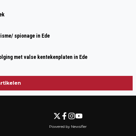
ek
risme/ spionage in Ede
olging met valse kentekenplaten in Ede
rtikelen
Powered by Newsifier