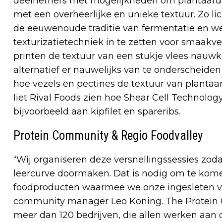
deelnemers met mogelijkheden om plantaardige
met een overheerlijke en unieke textuur. Zo l
de eeuwenoude traditie van fermentatie en we
texturizatietechniek in te zetten voor smaakve
printen de textuur van een stukje vlees nauwk
alternatief er nauwelijks van te onderscheide
hoe vezels en pectines de textuur van plantaa
liet Rival Foods zien hoe Shear Cell Technolog
bijvoorbeeld aan kipfilet en spareribs.
Protein Community & Regio Foodvalley
“Wij organiseren deze versnellingssessies zod
leercurve doormaken. Dat is nodig om te kom
foodproducten waarmee we onze ingesleten v
community manager Leo Koning. The Protein C
meer dan 120 bedrijven, die allen werken aan