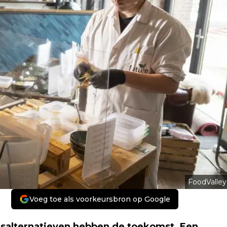
FoodValley
Voeg toe als voorkeursbron op Google
visalternatieven hebben de toekomst. Een