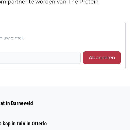
 om partner te worden van The Protein
n uw e-mail.
Abonneren
Volgend artikel
ONGEVAL IN KOOTWIJKERBROEK
at in Barneveld
TUSSEN SCOOTERRIJDSTER EN
BESTELWAGEN
kop in tuin in Otterlo