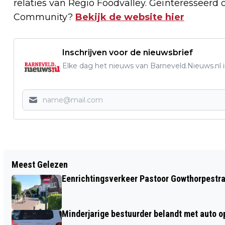
relaties van Regio Foodvalley. Geïnteresseerd
Community?
Bekijk de website hier
Inschrijven voor de nieuwsbrief
Elke dag het nieuws van Barneveld.Nieuws.nl i
Vorig artikel
Meest Gelezen
WERKGEVERS STREEKVERVOER: NIEUWE
Eenrichtingsverkeer Pastoor Gowthorpestra
STAKING BRENGT NIKS
Minderjarige bestuurder belandt met auto op 