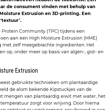
aar de consument vinden met behulp van
oisture Extrusion en 3D-printing. Een
textuur’.
e Protein Community (TPC) tijdens een
doen aan een High Moisture Extrusion (HME)
g met zelf meegebrachte ingredienten. Het
n op, onder meer op basis van algen-, gist- en
sture Extrusion
meest gebruikte technieken om plantaardige
eeld de alom bekende Kipstuckjes van de
Het mengen van plantaardig eiwit met water, het
emperatuur zorgt voor wrijving. Door hierna
en ontstaat er vezelvorming, resulterend in een