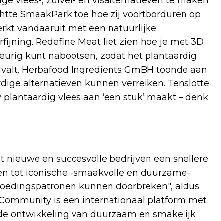
 vlees-, zuivel- en visalternatieven te maken
ichtte SmaakPark toe hoe zij voortborduren op
rkt vandaaruit met een natuurlijke
rfijning. Redefine Meat liet zien hoe je met 3D
eurig kunt nabootsen, zodat het plantaardig
n valt. Herbafood Ingredients GmBH toonde aan
rdige alternatieven kunnen verreiken. Tenslotte
y plantaardig vlees aan ‘een stuk’ maakt – denk
at nieuwe en succesvolle bedrijven een snellere
en tot iconische -smaakvolle en duurzame-
oedingspatronen kunnen doorbreken", aldus
ommunity is een internationaal platform met
 de ontwikkeling van duurzaam en smakelijk