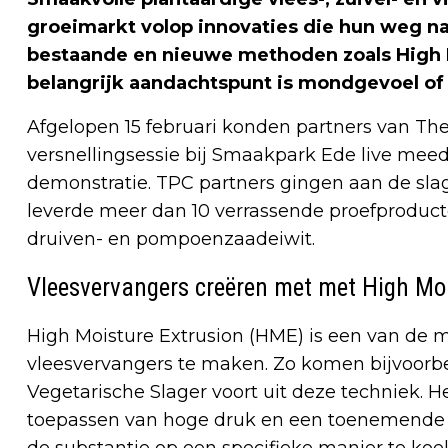
groeimarkt volop innovaties die hun weg n
bestaande en nieuwe methoden zoals High M
belangrijk aandachtspunt is mondgevoel of ‘
Afgelopen 15 februari konden partners van Th
versnellingsessie bij Smaakpark Ede live mee
demonstratie. TPC partners gingen aan de sla
leverde meer dan 10 verrassende proefproducte
druiven- en pompoenzaadeiwit.
Vleesvervangers creëren met met High Moi
High Moisture Extrusion (HME) is een van de 
vleesvervangers te maken. Zo komen bijvoorb
Vegetarische Slager voort uit deze techniek. 
toepassen van hoge druk en een toenemende t
de substantie op een specifieke manier te koel