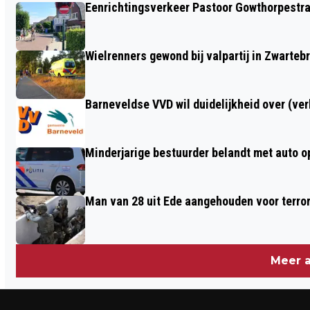
Eenrichtingsverkeer Pastoor Gowthorpestra
HET OUDE AMBACHTEN & SPEELGOED
MUSEUM
Wielrenners gewond bij valpartij in Zwarteb
Barneveldse VVD wil duidelijkheid over (ve
Minderjarige bestuurder belandt met auto op 
Man van 28 uit Ede aangehouden voor terro
Meer a