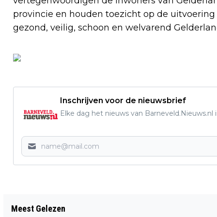
vertegenwoordigen de inwoners van Gelderland
provincie en houden toezicht op de uitvoerin
gezond, veilig, schoon en welvarend Gelderlan
Inschrijven voor de nieuwsbrief
Elke dag het nieuws van Barneveld.Nieuws.nl i
Vorig artikel
Meest Gelezen
AROUND THE WORLD MET BARBIE BIJ