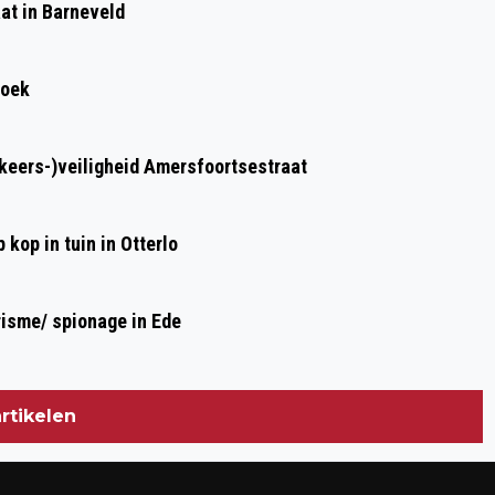
at in Barneveld
BOEKEN TOT LEVEN!
roek
rkeers-)veiligheid Amersfoortsestraat
kop in tuin in Otterlo
risme/ spionage in Ede
rtikelen