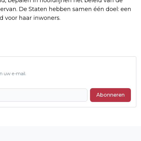
, bepalen in hoofdlijnen het beleid van de
g ervan. De Staten hebben samen één doel: een
d voor haar inwoners.
n uw e-mail.
Abonneren
Volgend artikel
ZANDSCULPTUREN GARDEREN BRENGT