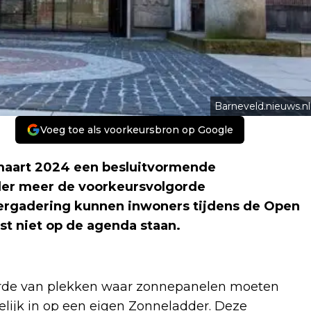
Barneveld.nieuws.nl
Voeg toe als voorkeursbron op Google
maart 2024 een besluitvormende
der meer de voorkeursvolgorde
ergadering kunnen inwoners tijdens de Open
t niet op de agenda staan.
gorde van plekken waar zonnepanelen moeten
elijk in op een eigen Zonneladder. Deze