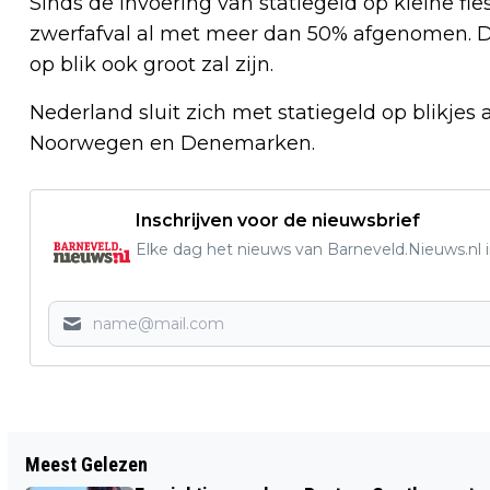
Sinds de invoering van statiegeld op kleine flesj
zwerfafval al met meer dan 50% afgenomen. De
op blik ook groot zal zijn.
Nederland sluit zich met statiegeld op blikjes 
Noorwegen en Denemarken.
Inschrijven voor de nieuwsbrief
Elke dag het nieuws van Barneveld.Nieuws.nl i
Vorig artikel
Meest Gelezen
START MAATJESPROJECT HUISELIJK