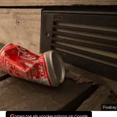
Pixabay
Voeg toe als voorkeursbron op Google