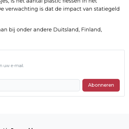
es, is het aantal plastic flessen in het
 verwachting is dat de impact van statiegeld
aan bij onder andere Duitsland, Finland,
n uw e-mail.
Abonneren
Volgend artikel
GEEN TREINEN VANWEGE