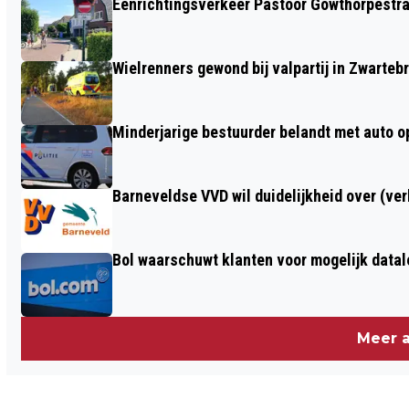
Eenrichtingsverkeer Pastoor Gowthorpestra
GEWELD, ERVARINGSMAATJES
GEZOCHT
Wielrenners gewond bij valpartij in Zwarteb
Minderjarige bestuurder belandt met auto op 
Barneveldse VVD wil duidelijkheid over (ve
Bol waarschuwt klanten voor mogelijk datal
Meer a