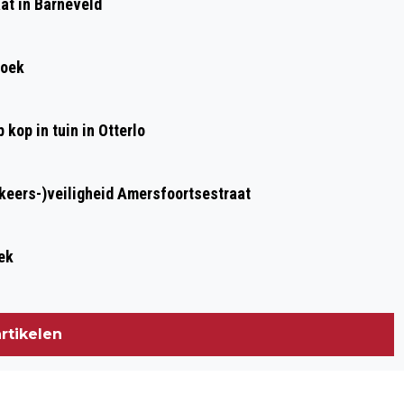
at in Barneveld
WERKZAAMHEDEN STATION EDE-
WAGENINGEN
roek
kop in tuin in Otterlo
rkeers-)veiligheid Amersfoortsestraat
ek
rtikelen