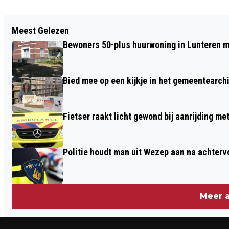
Vorig artikel
Meest Gelezen
CANDLELIGHT SHOPPING IN BARNEVELD
Bewoners 50-plus huurwoning in Lunteren m
Bied mee op een kijkje in het gemeentearch
Fietser raakt licht gewond bij aanrijding m
Politie houdt man uit Wezep aan na achterv
Meer a