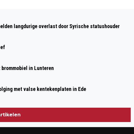
Volgend artikel
INFLATIE? MEER DAN HELFT
elden langdurige overlast door Syrische statushouder
NEDERLANDERS VERWACHT EIGEN
KERSTBUDGET TE OVERSCHRIJDEN
ief
et brommobiel in Lunteren
olging met valse kentekenplaten in Ede
rtikelen