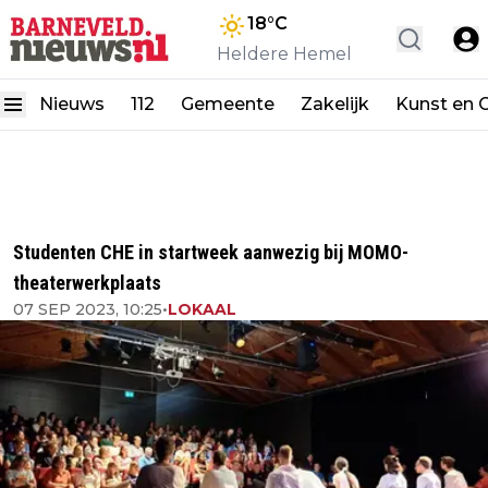
18
°C
Heldere Hemel
Nieuws
112
Gemeente
Zakelijk
Kunst en C
Studenten CHE in startweek aanwezig bij MOMO-
theaterwerkplaats
07 SEP 2023, 10:25
•
LOKAAL