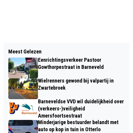
Vorig artikel
Volgend artikel
DERDELANDERS BLIJVEN VOORLOPIG
Meest Gelezen
HEEFT U BINNENKORT EEN GEZELLIG
IN HARSKAMP
Eenrichtingsverkeer Pastoor
DAGJE WEG GEPLAND? GA EENS MET
Gowthorpestraat in Barneveld
HET OPENBAAR VERVOER!
Wielrenners gewond bij valpartij in
Zwartebroek
Barneveldse VVD wil duidelijkheid over
(verkeers-)veiligheid
Amersfoortsestraat
Minderjarige bestuurder belandt met
auto op kop in tuin in Otterlo