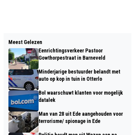
Vorig artikel
Volgend artikel
GRAFIEK & STEENPLASTIEK NIEUWE
Meest Gelezen
GROTE VERKEERSCONTROLE OP DE
EXPOSITIE IN GALERIE ZUID
Eenrichtingsverkeer Pastoor
A30 IN EDE
Gowthorpestraat in Barneveld
Minderjarige bestuurder belandt met
auto op kop in tuin in Otterlo
Bol waarschuwt klanten voor mogelijk
datalek
Man van 28 uit Ede aangehouden voor
terrorisme/ spionage in Ede
Politie houdt man uit Wezep aan na