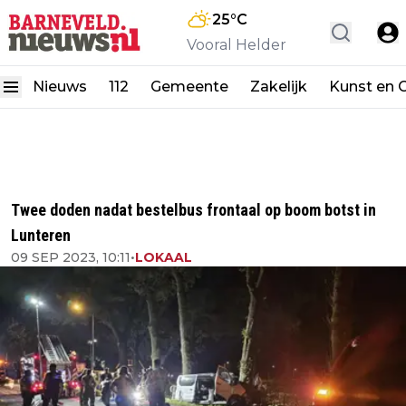
25
°C
Vooral Helder
Nieuws
112
Gemeente
Zakelijk
Kunst en C
Twee doden nadat bestelbus frontaal op boom botst in
Lunteren
09 SEP 2023, 10:11
•
LOKAAL