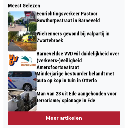
MET NATUURCENTRUM VELUWE OP
Meest Gelezen
NA 1 JUNI 2023 MEER DUIDELIJKHEID
BEZOEK BIJ DE LAMMETJES
Eenrichtingsverkeer Pastoor
OVER WORLD FOOD CENTER IN EDE
Gowthorpestraat in Barneveld
Wielrenners gewond bij valpartij in
Zwartebroek
Barneveldse VVD wil duidelijkheid over
(verkeers-)veiligheid
Amersfoortsestraat
Minderjarige bestuurder belandt met
auto op kop in tuin in Otterlo
Man van 28 uit Ede aangehouden voor
terrorisme/ spionage in Ede
Meer artikelen