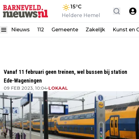
15
°C
Heldere Hemel
Nieuws
112
Gemeente
Zakelijk
Kunst en C
Vanaf 11 februari geen treinen, wel bussen bij station
Ede-Wageningen
09 FEB 2023, 10:04
•
LOKAAL