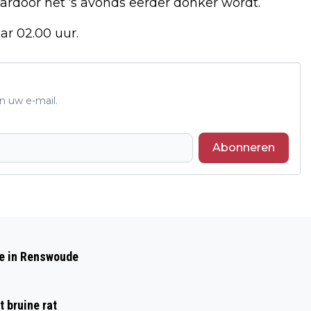
ardoor het ‘s avonds eerder donker wordt.
ar 02.00 uur.
n uw e-mail.
Abonneren
Volgend artikel
INTERNATIONALE MILITAIRE OEFENING
de in Renswoude
KAN GELUIDSOVERLAST VEROORZAKEN
 bruine rat