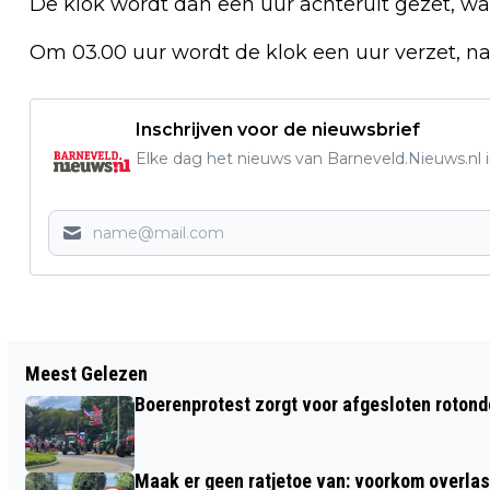
De klok wordt dan een uur achteruit gezet, wa
Om 03.00 uur wordt de klok een uur verzet, na
Inschrijven voor de nieuwsbrief
Elke dag het nieuws van Barneveld.Nieuws.nl i
Vorig artikel
Meest Gelezen
ZATERDAG 29 OKTOBER | GRATIS
Boerenprotest zorgt voor afgesloten roton
SNOEIAFVAL WEGBRENGEN
Maak er geen ratjetoe van: voorkom overlast