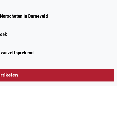
 Norschoten in Barneveld
roek
t vanzelfsprekend
rtikelen