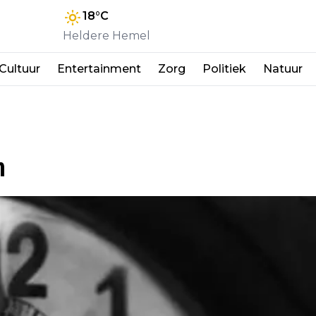
18
°C
Heldere Hemel
Cultuur
Entertainment
Zorg
Politiek
Natuur
n