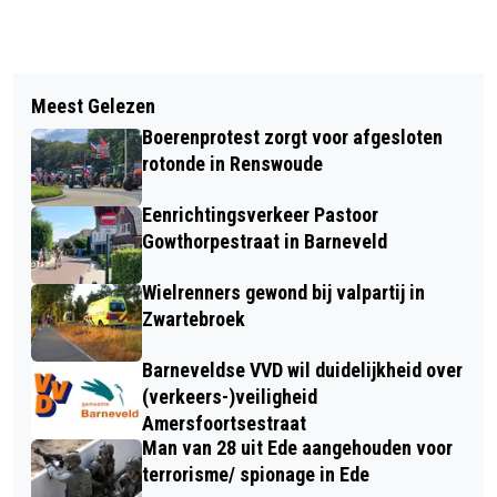
Vorig artikel
Volgend artikel
EEN OCHTENDJE IN HET BOS
Meest Gelezen
AUTOBRAND OP DE ROTONDE N310
Boerenprotest zorgt voor afgesloten
KOOTWIJKERBROEK
rotonde in Renswoude
Eenrichtingsverkeer Pastoor
Gowthorpestraat in Barneveld
Wielrenners gewond bij valpartij in
Zwartebroek
Barneveldse VVD wil duidelijkheid over
(verkeers-)veiligheid
Amersfoortsestraat
Man van 28 uit Ede aangehouden voor
terrorisme/ spionage in Ede