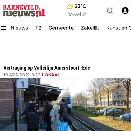
23
°C
Bewolkt
Nieuws
112
Gemeente
Zakelijk
Kunst en C
Vertraging op Valleilijn Amersfoort -Ede
19 APR 2021, 9:22
•
LOKAAL