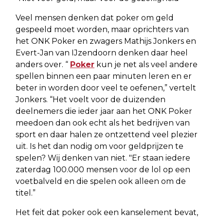
Veel mensen denken dat poker om geld
gespeeld moet worden, maar oprichters van
het ONK Poker en zwagers Mathijs Jonkers en
Evert-Jan van IJzendoorn denken daar heel
anders over. “
Poker
kun je net als veel andere
spellen binnen een paar minuten leren en er
beter in worden door veel te oefenen,” vertelt
Jonkers. “Het voelt voor de duizenden
deelnemers die ieder jaar aan het ONK Poker
meedoen dan ook echt als het bedrijven van
sport en daar halen ze ontzettend veel plezier
uit. Is het dan nodig om voor geldprijzen te
spelen? Wij denken van niet. "Er staan iedere
zaterdag 100.000 mensen voor de lol op een
voetbalveld en die spelen ook alleen om de
titel.”
Het feit dat poker ook een kanselement bevat,