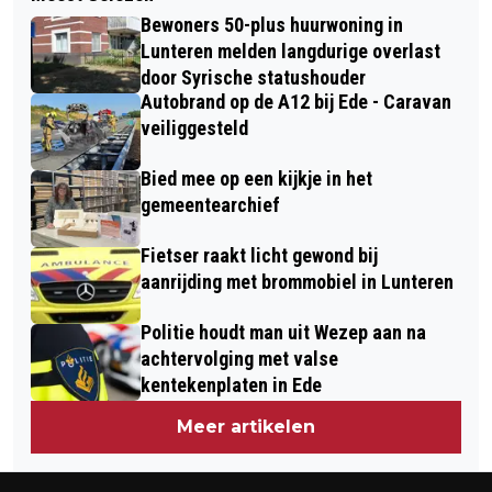
MAAK JIJ JE ZORGEN OM IEMAND?
BEZOEK BIJ BOEREN IN TER SCHUUR
Bewoners 50-plus huurwoning in
Lunteren melden langdurige overlast
door Syrische statushouder
Autobrand op de A12 bij Ede - Caravan
veiliggesteld
Bied mee op een kijkje in het
gemeentearchief
Fietser raakt licht gewond bij
aanrijding met brommobiel in Lunteren
Politie houdt man uit Wezep aan na
achtervolging met valse
kentekenplaten in Ede
Meer artikelen