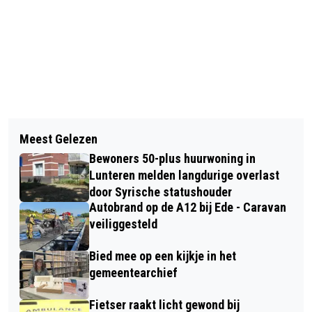
Vorig artikel
Volgend artikel
MINDER TREINEN AMERSFOORT
Meest Gelezen
WILGEN KNOTTEN BIJ BOERDERIJ
CENTRAAL – EDE-WAGENINGEN DOOR
Bewoners 50-plus huurwoning in
GROOT POTHOVEN
WERKZAAMHEDEN
Lunteren melden langdurige overlast
door Syrische statushouder
Autobrand op de A12 bij Ede - Caravan
veiliggesteld
Bied mee op een kijkje in het
gemeentearchief
Fietser raakt licht gewond bij