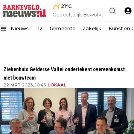
21
°C
Gedeeltelijk Bewolkt
Nieuws
112
Gemeente
Zakelijk
Kunst en C
Ziekenhuis Gelderse Vallei ondertekent overeenkomst
met bouwteam
22 MRT 2023, 10:43
•
LOKAAL