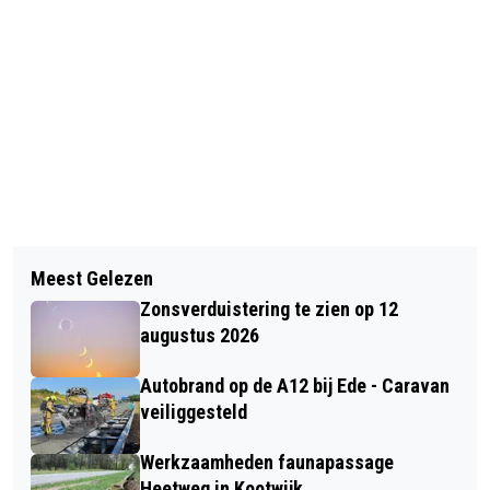
Vorig artikel
Volgend artikel
MEETNETWERK VOOR
Meest Gelezen
EEN BEETJE DUITSLAND IN
LUCHTKWALITEIT OPGEZET IN
Zonsverduistering te zien op 12
GELDERLAND
FOODVALLEY REGIO
augustus 2026
Autobrand op de A12 bij Ede - Caravan
veiliggesteld
Werkzaamheden faunapassage
Heetweg in Kootwijk