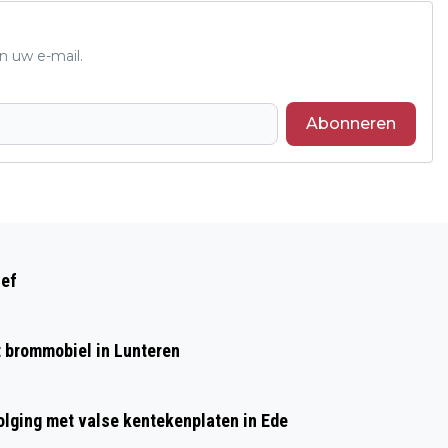
n uw e-mail.
Abonneren
Volgend artikel
OMROEP GELDERLAND HELPT JE KIEZEN
ief
BIJ DE TWEEDE KAMERVERKIEZINGEN
et brommobiel in Lunteren
olging met valse kentekenplaten in Ede