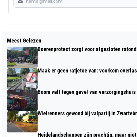
Vorig artikel
Meest Gelezen
HOOIKOORTS PIEKT EERDER IN HET
Boerenprotest zorgt voor afgesloten roton
JAAR EN MEER MENSEN HEBBEN LAST
Maak er geen ratjetoe van: voorkom overlast
Boom valt tegen gevel van verzorgingshuis
Wielrenners gewond bij valpartij in Zwarteb
Heidelandschappen zijn prachtig, maar nie