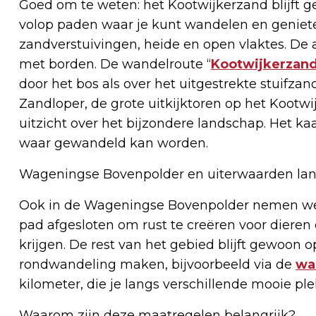
Goed om te weten: het Kootwijkerzand blijft g
volop paden waar je kunt wandelen en geniet
zandverstuivingen, heide en open vlaktes. De
met borden. De wandelroute “
Kootwijkerzan
door het bos als over het uitgestrekte stuifz
Zandloper, de grote uitkijktoren op het Kootwi
uitzicht over het bijzondere landschap. Het ka
waar gewandeld kan worden.
Wageningse Bovenpolder en uiterwaarden lang
Ook in de Wageningse Bovenpolder nemen we ee
pad afgesloten om rust te creëren voor dieren
krijgen. De rest van het gebied blijft gewoon 
rondwandeling maken, bijvoorbeeld via de
wa
kilometer, die je langs verschillende mooie ple
Waarom zijn deze maatregelen belangrijk?