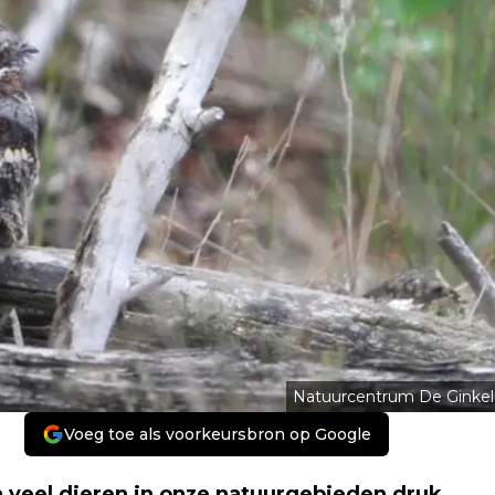
Natuurcentrum De Ginkel
Voeg toe als voorkeursbron op Google
jn veel dieren in onze natuurgebieden druk