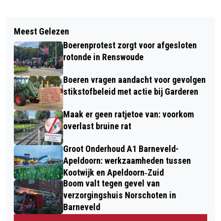
Vorig artikel
Volgend artikel
SPEUREN NAAR SPOREN. SPEUREN
Meest Gelezen
CARBIDSCHIETEN, SAMEN MET EEN
NAAR WILD DOE JE VANAF
Boerenprotest zorgt voor afgesloten
BOCK DIE SCHIETEN KAN!
NATUURCENTRUM VELUWE!
rotonde in Renswoude
Boeren vragen aandacht voor gevolgen
stikstofbeleid met actie bij Garderen
Maak er geen ratjetoe van: voorkom
overlast bruine rat
Groot Onderhoud A1 Barneveld-
Apeldoorn: werkzaamheden tussen
Kootwijk en Apeldoorn‐Zuid
Boom valt tegen gevel van
verzorgingshuis Norschoten in
Barneveld