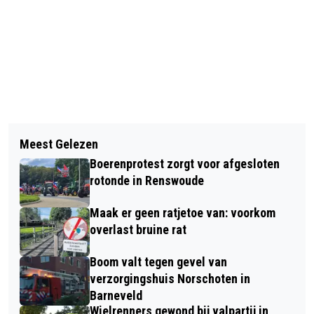
Vorig artikel
Volgend artikel
WANDELEN OF LANGLAUFEN BIJ
Meest Gelezen
SCHUURBRAND DOOR SHOVEL DIE IN
NATUURCENTRUM DE GINKEL
Boerenprotest zorgt voor afgesloten
BRAND VLIEGT – BRANDWEER
rotonde in Renswoude
SCHAALT OP BIJ AANKOMST BRAND
Maak er geen ratjetoe van: voorkom
overlast bruine rat
Boom valt tegen gevel van
verzorgingshuis Norschoten in
Barneveld
Wielrenners gewond bij valpartij in