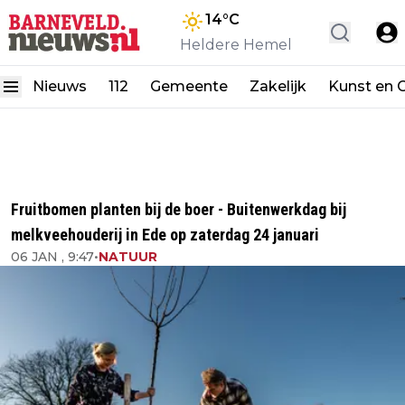
14
°C
Heldere Hemel
Nieuws
112
Gemeente
Zakelijk
Kunst en C
Fruitbomen planten bij de boer - Buitenwerkdag bij
melkveehouderij in Ede op zaterdag 24 januari
06 JAN , 9:47
•
NATUUR