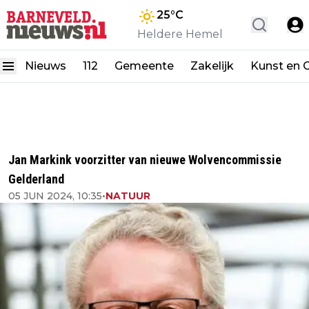
25
°C
Heldere Hemel
Nieuws
112
Gemeente
Zakelijk
Kunst en C
Jan Markink voorzitter van nieuwe Wolvencommissie
Gelderland
05 JUN 2024, 10:35
•
NATUUR