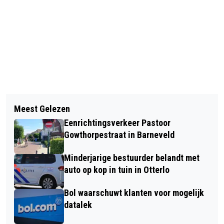
Vorig artikel
Volgend artikel
FRANKRIJK FAVORIETE
Meest Gelezen
BEDRIJFSONGEVAL OP BOERDERIJ IN
VAKANTIELAND VOOR NEDERLANDSE
Eenrichtingsverkeer Pastoor
EDERVEEN
HONDENEIGENAREN
Gowthorpestraat in Barneveld
Minderjarige bestuurder belandt met
auto op kop in tuin in Otterlo
Bol waarschuwt klanten voor mogelijk
datalek