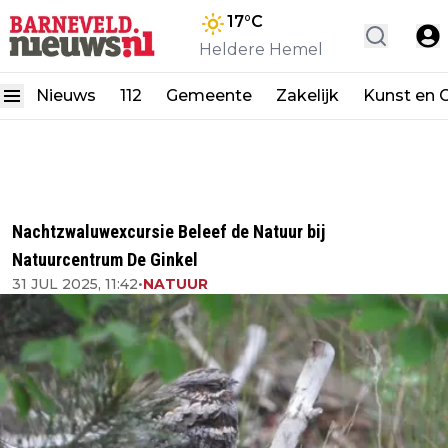
17
°C
Heldere Hemel
Nieuws
112
Gemeente
Zakelijk
Kunst en C
Nachtzwaluwexcursie Beleef de Natuur bij
Natuurcentrum De Ginkel
31 JUL 2025, 11:42
•
NATUUR