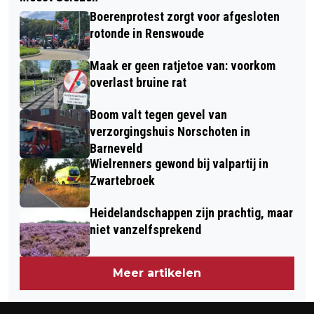
ZOEKTOCHT NAAR DE HOND VAN
NA BIJTINCIDENT MET WOLF: MIJD
Boerenprotest zorgt voor afgesloten
MART HOOGKAMER DOOR
HET BOS MET KINDEREN
rotonde in Renswoude
PREMIEJAGERS VERSTOORD
Maak er geen ratjetoe van: voorkom
overlast bruine rat
Boom valt tegen gevel van
verzorgingshuis Norschoten in
Barneveld
Wielrenners gewond bij valpartij in
Zwartebroek
Heidelandschappen zijn prachtig, maar
niet vanzelfsprekend
Meer artikelen