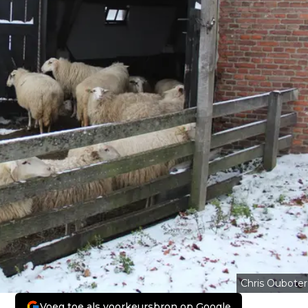
Chris Ouboter
Voeg toe als voorkeursbron op Google