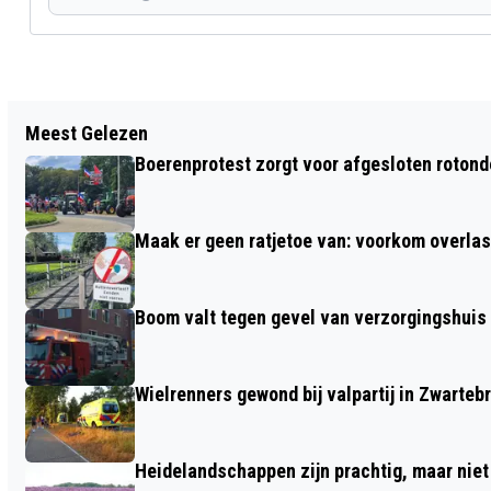
Vorig artikel
Meest Gelezen
MAN (51) UIT LUNTEREN GEWOND BIJ
Boerenprotest zorgt voor afgesloten roton
STEEKINCIDENT TIJDENS
OUDEJAARSNACHT IN AMERSFOORT
Maak er geen ratjetoe van: voorkom overlast
Boom valt tegen gevel van verzorgingshuis
Wielrenners gewond bij valpartij in Zwarteb
Heidelandschappen zijn prachtig, maar nie