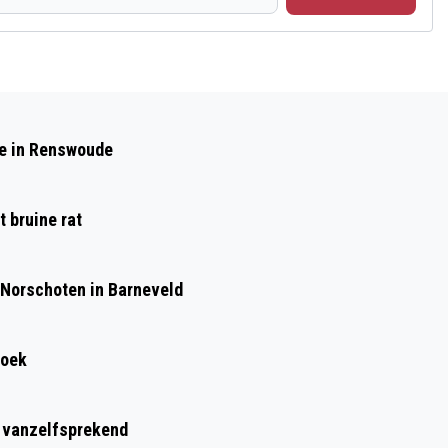
Volgend artikel
WINTERVERRASSINGSTOCHT
de in Renswoude
 bruine rat
 Norschoten in Barneveld
roek
t vanzelfsprekend