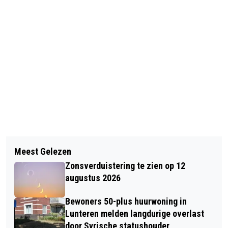
Vorig artikel
Volgend artikel
RIVM: GEEN WETENSCHAPPELIJKE
Meest Gelezen
STRAAT VERNOEMD NAAR OUD-
ONDERBOUWING DAT GRENS
Zonsverduistering te zien op 12
WETHOUDER VAN BOVEN
UITSTOOT STIKSTOF OMHOOG KAN
augustus 2026
Bewoners 50-plus huurwoning in
Lunteren melden langdurige overlast
door Syrische statushouder