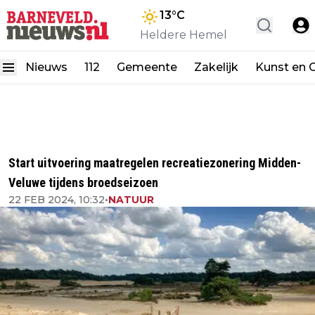
13
°C
Heldere Hemel
Nieuws
112
Gemeente
Zakelijk
Kunst en C
Start uitvoering maatregelen recreatiezonering Midden-
Veluwe tijdens broedseizoen
22 FEB 2024, 10:32
•
NATUUR