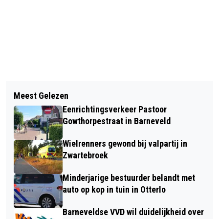
Vorig artikel
Volgend artikel
STEEK JE HANDEN UIT DE MOUWEN
Meest Gelezen
GEMEENTE BARNEVELD PAKT DOOR
BIJ ZORGBOERDERIJ ‘T PARADIJS
Eenrichtingsverkeer Pastoor
OM MONUMENTALE PANDEN
Gowthorpestraat in Barneveld
CORNELIA BEWAARSCHOOL TE
Wielrenners gewond bij valpartij in
HERSTELLEN
Zwartebroek
Minderjarige bestuurder belandt met
auto op kop in tuin in Otterlo
Barneveldse VVD wil duidelijkheid over