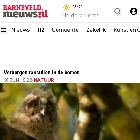
17
°C
Heldere Hemel
Nieuws
112
Gemeente
Zakelijk
Kunst en C
Verborgen ransuilen in de bomen
01 JUN , 8:28
•
NATUUR