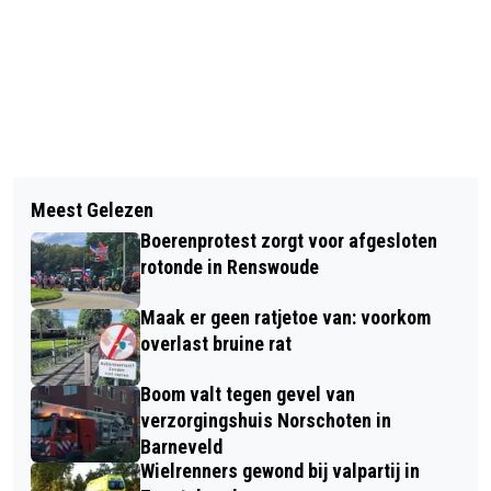
Vorig artikel
Volgend artikel
MOTORRIJDER GEWOND BIJ
Meest Gelezen
VROEGE OCHTENDWANDELING -
EENZIJDIG ONGEVAL OP BARON VAN
Boerenprotest zorgt voor afgesloten
BELEEF DE NATUUR BIJ
NAGELLSTRAAT IN VOORTHUIZEN
rotonde in Renswoude
NATUURCENTRUM DE GINKEL!
Maak er geen ratjetoe van: voorkom
overlast bruine rat
Boom valt tegen gevel van
verzorgingshuis Norschoten in
Barneveld
Wielrenners gewond bij valpartij in