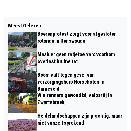
Vorig artikel
Volgend artikel
LILIAN KREUTZBERGER IN HET
Meest Gelezen
TIENER RAAKT ZWAARGEWOND NA
KRÖLLER-MÜLLER MUSEUM
Boerenprotest zorgt voor afgesloten
CRASH MET FATBIKE IN BARNEVELD
rotonde in Renswoude
Maak er geen ratjetoe van: voorkom
overlast bruine rat
Boom valt tegen gevel van
verzorgingshuis Norschoten in
Barneveld
Wielrenners gewond bij valpartij in
Zwartebroek
Heidelandschappen zijn prachtig, maar
niet vanzelfsprekend