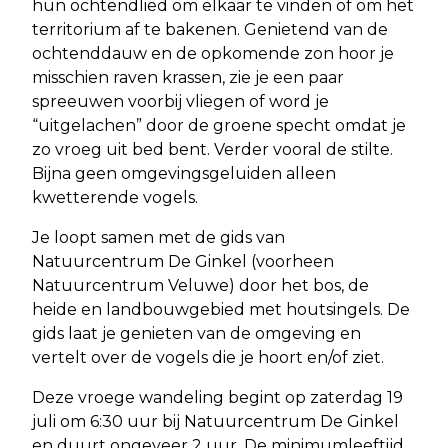
hun ochtendlied om elkaar te vinden of om het
territorium af te bakenen. Genietend van de
ochtenddauw en de opkomende zon hoor je
misschien raven krassen, zie je een paar
spreeuwen voorbij vliegen of word je
“uitgelachen” door de groene specht omdat je
zo vroeg uit bed bent. Verder vooral de stilte.
Bijna geen omgevingsgeluiden alleen
kwetterende vogels.
Je loopt samen met de gids van
Natuurcentrum De Ginkel (voorheen
Natuurcentrum Veluwe) door het bos, de
heide en landbouwgebied met houtsingels. De
gids laat je genieten van de omgeving en
vertelt over de vogels die je hoort en/of ziet.
Deze vroege wandeling begint op zaterdag 19
juli om 6:30 uur bij Natuurcentrum De Ginkel
en duurt ongeveer 2 uur. De minimumleeftijd