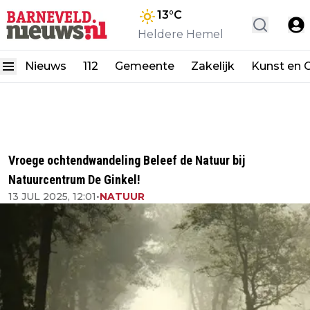
13
°C
Heldere Hemel
Nieuws
112
Gemeente
Zakelijk
Kunst en C
Vroege ochtendwandeling Beleef de Natuur bij
Natuurcentrum De Ginkel!
13 JUL 2025, 12:01
•
NATUUR