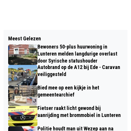
Vorig artikel
Volgend artikel
GROTE POLITIEACTIE NA MELDING
Meest Gelezen
BESTUURDER BEZORGSCOOTER
OVER MOGELIJK WAPEN, BLIJKT OM
Bewoners 50-plus huurwoning in
BETROKKEN BIJ ONGELUK IN
EEN BALLETJESPISTOOL TE GAAN
Lunteren melden langdurige overlast
BARNEVELD
door Syrische statushouder
Autobrand op de A12 bij Ede - Caravan
veiliggesteld
Bied mee op een kijkje in het
gemeentearchief
Fietser raakt licht gewond bij
aanrijding met brommobiel in Lunteren
Politie houdt man uit Wezep aan na