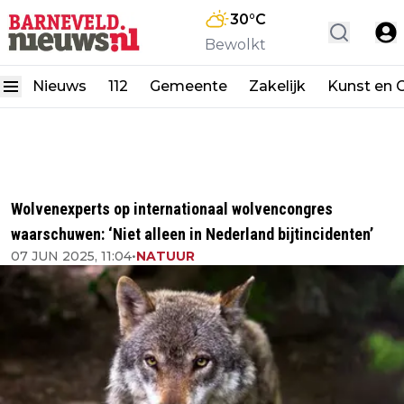
30
°C
Bewolkt
Nieuws
112
Gemeente
Zakelijk
Kunst en C
Wolvenexperts op internationaal wolvencongres
waarschuwen: ‘Niet alleen in Nederland bijtincidenten’
07 JUN 2025, 11:04
•
NATUUR