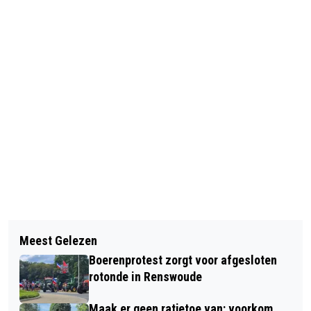
Vorig artikel
Volgend artikel
VIER DE NATIONALE VOORLEESDAGEN
Meest Gelezen
BRANDWEER BLUST
IN DE BIBLIOTHEEK
Boerenprotest zorgt voor afgesloten
SCHOORSTEENBRAND IN LUNTEREN
rotonde in Renswoude
Maak er geen ratjetoe van: voorkom