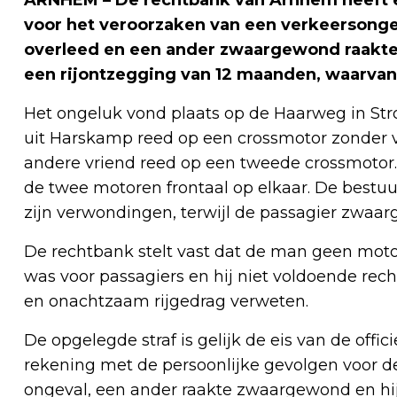
ARNHEM – De rechtbank van Arnhem heeft e
voor het veroorzaken van een verkeersonge
overleed en een ander zwaargewond raakte. 
een rijontzegging van 12 maanden, waarva
Het ongeluk vond plaats op de Haarweg in St
uit Harskamp reed op een crossmotor zonder v
andere vriend reed op een tweede crossmotor. 
de twee motoren frontaal op elkaar. De bestu
zijn verwondingen, terwijl de passagier zwaa
De rechtbank stelt vast dat de man geen motor
was voor passagiers en hij niet voldoende rec
en onachtzaam rijgedrag verweten.
De opgelegde straf is gelijk de eis van de offic
rekening met de persoonlijke gevolgen voor de 
ongeval, een ander raakte zwaargewond en hijz