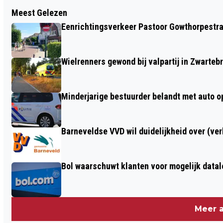
Vorig artikel
Meest Gelezen
VERNIEUWD PLATFORM 'REIZEN IN DE
Eenrichtingsverkeer Pastoor Gowthorpestra
TIJD' BRENGT ERFGOED TOT LEVEN IN
HET BASISONDERWIJS
Wielrenners gewond bij valpartij in Zwarteb
Minderjarige bestuurder belandt met auto op 
Barneveldse VVD wil duidelijkheid over (ve
Bol waarschuwt klanten voor mogelijk datal
Meer a