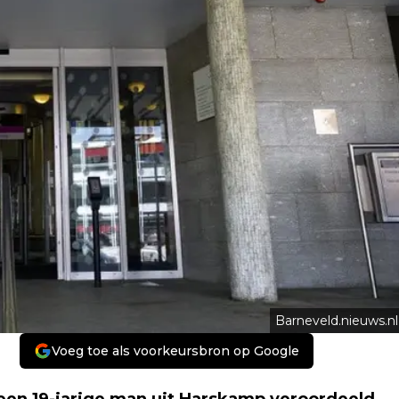
Barneveld.nieuws.nl
Voeg toe als voorkeursbron op Google