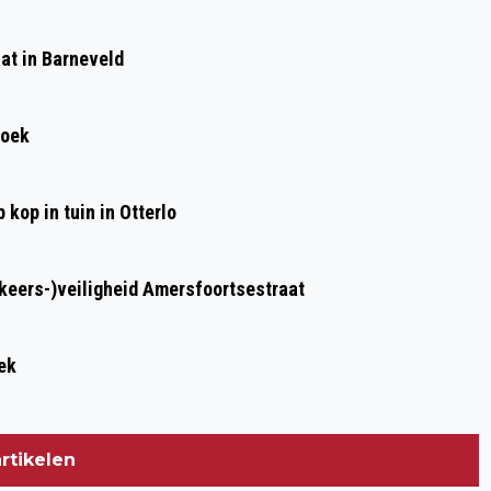
Volgend artikel
ZOEKTOCHT NAAR AUTOMOBILIST NA
at in Barneveld
AANRIJDING IN VOORTHUIZEN
roek
kop in tuin in Otterlo
rkeers-)veiligheid Amersfoortsestraat
ek
rtikelen