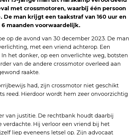
en 19-jarige man uit Harskamp veroordeeld
val met crossmotoren, waarbij één persoon
De man krijgt een taakstraf van 160 uur en
n 6 maanden voorwaardelijk.
roe op de avond van 30 december 2023. De man
erlichting, met een vriend achterop. Een
In het donker, op een onverlichte weg, botsten
urder van de andere crossmotor overleed aan
rgewond raakte.
rijbewijs had, zijn crossmotor niet geschikt
hts reed. Hierdoor wordt hem zeer onvoorzichtig
ier van justitie. De rechtbank houdt daarbij
verdachte. Hij verloor een vriend bij het
elf liep eveneens letsel op. Zijn advocaat