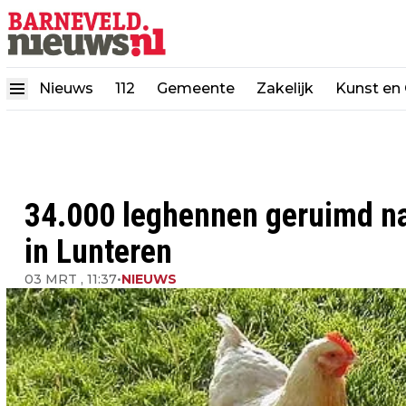
Nieuws
112
Gemeente
Zakelijk
Kunst en 
34.000 leghennen geruimd na
in Lunteren
03 MRT , 11:37
•
NIEUWS