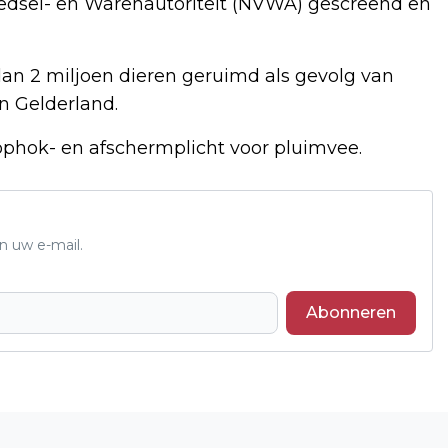
edsel- en Warenautoriteit (NVWA) gescreend en
dan 2 miljoen dieren geruimd als gevolg van
n Gelderland.
n ophok- en afschermplicht voor pluimvee.
n uw e-mail.
Abonneren
Volgend artikel