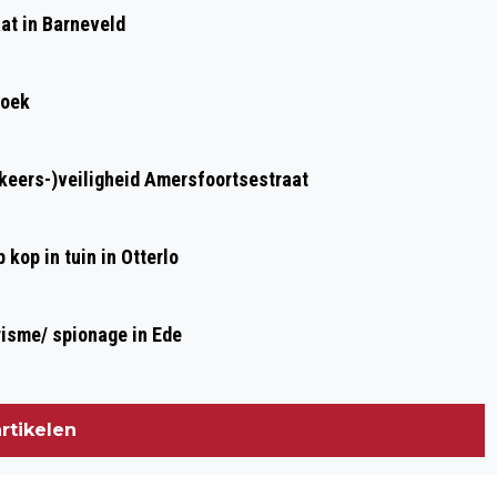
FOTOTENTOONSTELLING ‘WE MOETEN
at in Barneveld
PRATEN’ GEOPEND
roek
rkeers-)veiligheid Amersfoortsestraat
kop in tuin in Otterlo
risme/ spionage in Ede
rtikelen