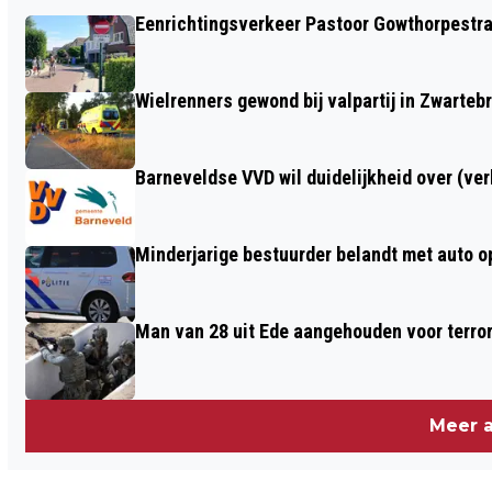
WINTERWANDELING: IS HET VOORJAAR
Eenrichtingsverkeer Pastoor Gowthorpestra
AL TE ZIEN AAN BOMEN EN STRUIKEN?
Wielrenners gewond bij valpartij in Zwarteb
Barneveldse VVD wil duidelijkheid over (ve
Minderjarige bestuurder belandt met auto op 
Man van 28 uit Ede aangehouden voor terro
Meer a