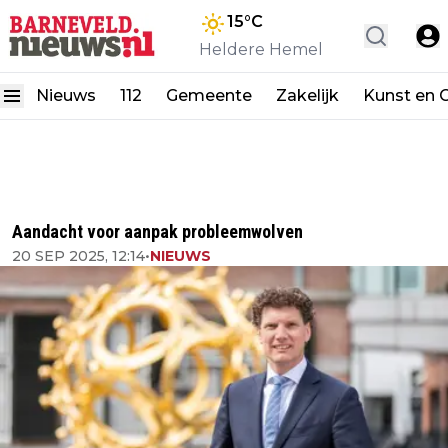
15
°C
Heldere Hemel
Nieuws
112
Gemeente
Zakelijk
Kunst en C
Aandacht voor aanpak probleemwolven
20 SEP 2025, 12:14
•
NIEUWS