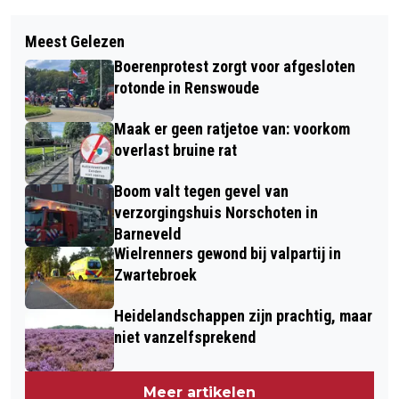
Vorig artikel
Volgend artikel
DRONKEN MAN BOTST MET ZIJN
Meest Gelezen
81E AIRBORNE LUCHTLANDINGEN EN
BESTELBUS TEGEN BOOM IN
Boerenprotest zorgt voor afgesloten
HERDENKING IN EDE
TERSCHUUR
rotonde in Renswoude
Maak er geen ratjetoe van: voorkom
overlast bruine rat
Boom valt tegen gevel van
verzorgingshuis Norschoten in
Barneveld
Wielrenners gewond bij valpartij in
Zwartebroek
Heidelandschappen zijn prachtig, maar
niet vanzelfsprekend
Meer artikelen