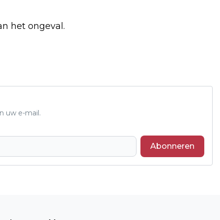
an het ongeval.
n uw e-mail.
Abonneren
Volgend artikel
RSV BARNEVELD RUITERS KIJKEN