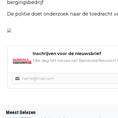
bergingsbedrijf.
De politie doet onderzoek naar de toedracht v
Inschrijven voor de nieuwsbrief
Elke dag het nieuws van Barneveld.Nieuws.nl i
Vorig artikel
Meest Gelezen
AUTO OP DE KOP IN SLOOT BIJ