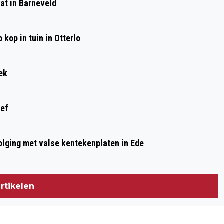
at in Barneveld
TEVREDEN TERUG OP
DRESSUURSELECTIE
kop in tuin in Otterlo
ek
ief
olging met valse kentekenplaten in Ede
rtikelen