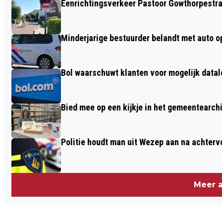
Eenrichtingsverkeer Pastoor Gowthorpestra
EENZIJDIG ONGEVAL
KOOTWIJKERBROEK
Minderjarige bestuurder belandt met auto op 
Bol waarschuwt klanten voor mogelijk datal
Bied mee op een kijkje in het gemeentearch
Politie houdt man uit Wezep aan na achterv
Meer a