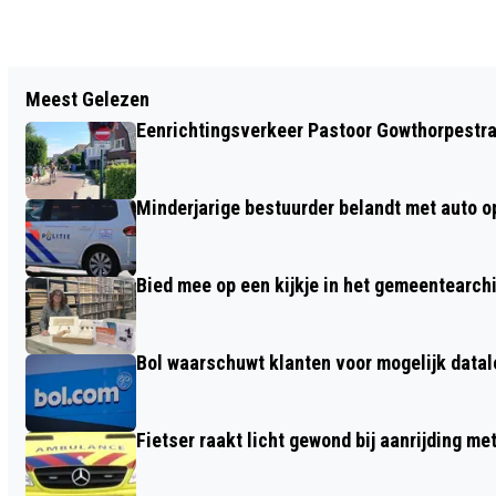
Vorig artikel
Meest Gelezen
HOUT STOKEN | HOE ZORGT U VOOR
Eenrichtingsverkeer Pastoor Gowthorpestra
MINDER SCHADELIJKE STOFFEN?
Minderjarige bestuurder belandt met auto op 
Bied mee op een kijkje in het gemeentearch
Bol waarschuwt klanten voor mogelijk datal
Fietser raakt licht gewond bij aanrijding m