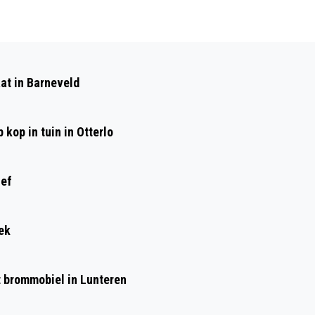
Volgend artikel
BASISSCHOOL DE DORPSBEUK START
at in Barneveld
MET PILOT KEUKENKANJERS
kop in tuin in Otterlo
ief
ek
et brommobiel in Lunteren