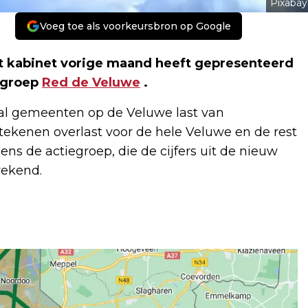
Pixabay
Voeg toe als voorkeursbron op Google
et kabinet vorige maand heeft gepresenteerd
iegroep
Red de Veluwe
.
tal gemeenten op de Veluwe last van
ekenen overlast voor de hele Veluwe en de rest
ens de actiegroep, die de cijfers uit de nieuw
rekend.