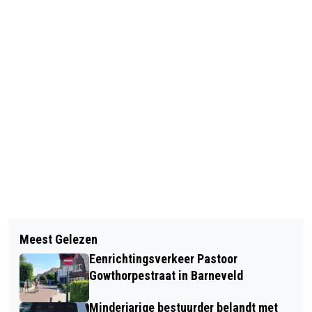
Vorig artikel
Volgend artikel
BRANDWEERMAN BLUST BRANDENDE
Meest Gelezen
VOORRONDE ONK POKER OP 13
SCHUTTING VAN BUREN IN
Eenrichtingsverkeer Pastoor
OKTOBER 2024 IN BARNEVELD
BARNEVELD
Gowthorpestraat in Barneveld
Minderjarige bestuurder belandt met