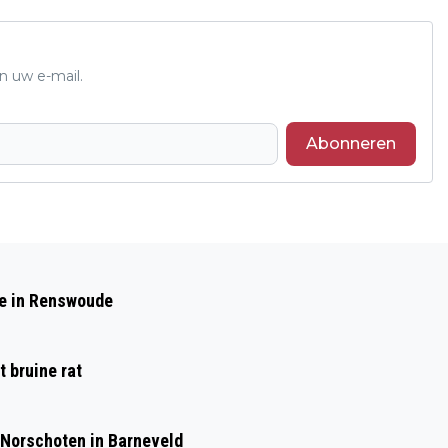
n uw e-mail.
Abonneren
Volgend artikel
PEUTER ONTVOERD EN SEKSUEEL
de in Renswoude
MISBRUIKT: VERDACHTE KRIJGT VIER
JAAR CEL EN TBS
 bruine rat
 Norschoten in Barneveld