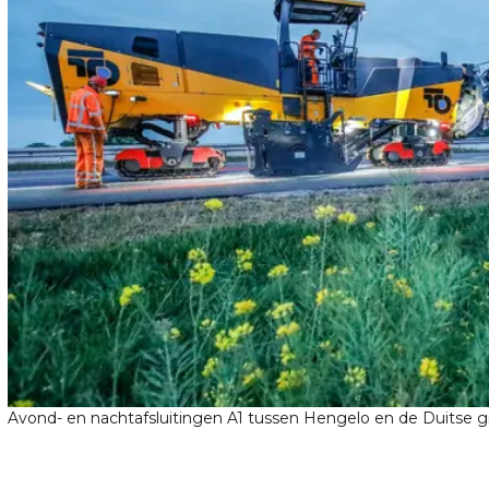
Avond- en nachtafsluitingen A1 tussen Hengelo en de Duitse grens