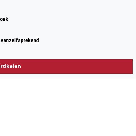
roek
t vanzelfsprekend
rtikelen