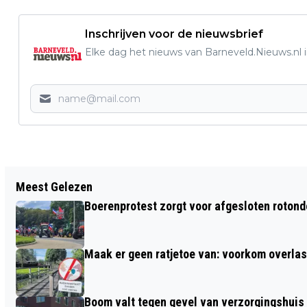
Inschrijven voor de nieuwsbrief
Elke dag het nieuws van Barneveld.Nieuws.nl i
Vorig artikel
Meest Gelezen
DUIDELIJK ADVIES VOOR OUDERS:
Boerenprotest zorgt voor afgesloten roton
WACHT MET SOCIALE MEDIA TOT 15
JAAR
Maak er geen ratjetoe van: voorkom overlast
Boom valt tegen gevel van verzorgingshuis