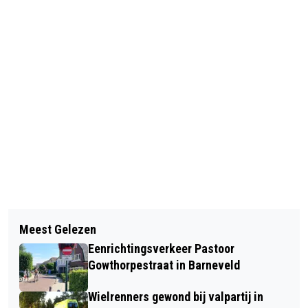
Vorig artikel
Volgend artikel
DE REUTEMETEUT OP DE 45E OUD
Meest Gelezen
OMROEP GELDERLAND HERDENKT
LUNTERSE DAG 2023
Eenrichtingsverkeer Pastoor
OPERATIE MARKET GARDEN
Gowthorpestraat in Barneveld
Wielrenners gewond bij valpartij in