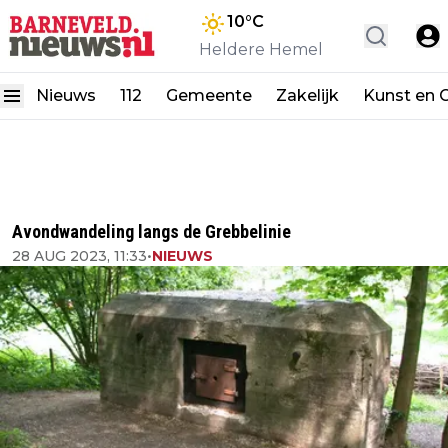
10
°C
Heldere Hemel
Nieuws
112
Gemeente
Zakelijk
Kunst en C
Avondwandeling langs de Grebbelinie
28 AUG 2023, 11:33
•
NIEUWS