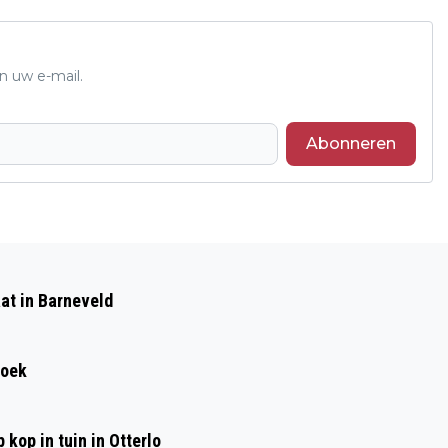
n uw e-mail.
Abonneren
Volgend artikel
GEWONDE DOOR ONGEVAL MET AUTO EN
at in Barneveld
TRACTOR MET AANHANGER IN
BARNEVELD
roek
kop in tuin in Otterlo