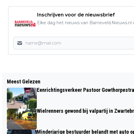
Inschrijven voor de nieuwsbrief
Elke dag het nieuws van Barneveld.Nieuws.nl i
Vorig artikel
Meest Gelezen
WAARSCHUWING OPLICHTERS ACTIEF
Eenrichtingsverkeer Pastoor Gowthorpestra
IN OMGEVING LUNTEREN
Wielrenners gewond bij valpartij in Zwarteb
Minderjarige bestuurder belandt met auto op 