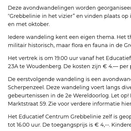
Deze avondwandelingen worden georganiseerd d
“Grebbelinie in het vizier” en vinden plaats o
en met oktober.
Iedere wandeling kent een eigen thema. Het th
militair historisch, maar flora en fauna in de Gr
Het vertrek is om 19.00 uur vanaf het Educat
23A te Woudenberg. De kosten zijn € 4.— per pe
De eerstvolgende wandeling is een avondwand
Scherpenzeel. Deze wandeling voert langs di
gebeurtenissen in de 2e Wereldoorlog. Let op! 
Marktstraat 59. Zie voor verdere informatie hi
Het Educatief Centrum Grebbelinie zelf is geo
tot 16.00 uur. De toegangsprijs is € 4,--. Kinder