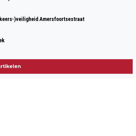
rkeers-)veiligheid Amersfoortsestraat
ek
rtikelen