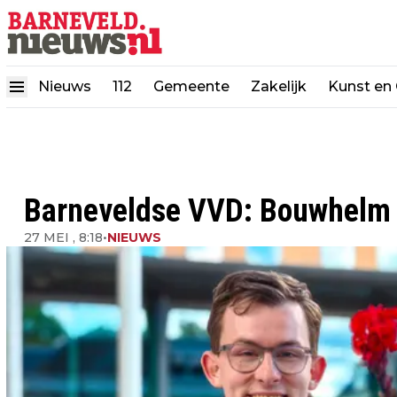
Nieuws
112
Gemeente
Zakelijk
Kunst en 
Barneveldse VVD: Bouwhelm o
27 MEI , 8:18
•
NIEUWS