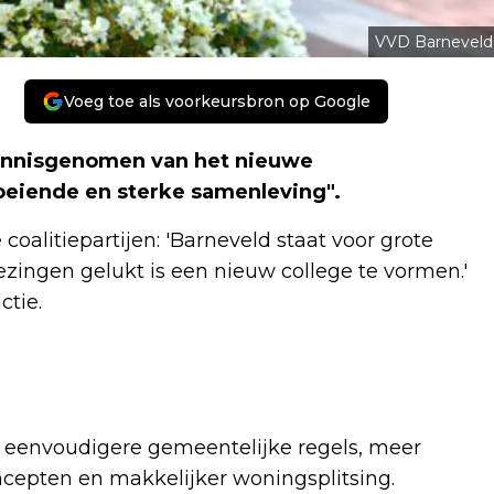
VVD Barneveld
Voeg toe als voorkeursbron op Google
kennisgenomen van het nieuwe
oeiende en sterke samenleving".
 coalitiepartijen: 'Barneveld staat voor grote
iezingen gelukt is een nieuw college te vormen.'
ctie.
 eenvoudigere gemeentelijke regels, meer
oncepten en makkelijker woningsplitsing.