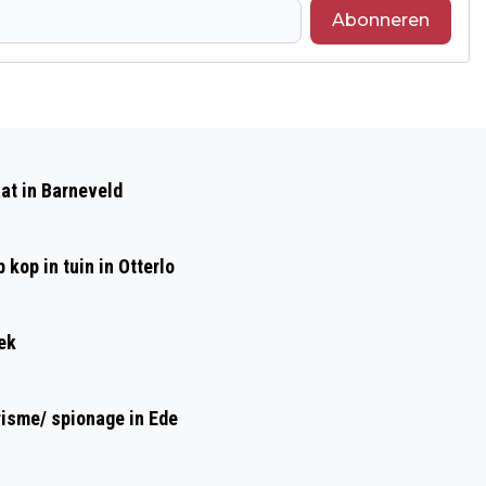
Abonneren
Volgend artikel
VERKOOP NIEUWE BENZINEAUTO’S IN
at in Barneveld
APRIL GEHALVEERD
kop in tuin in Otterlo
ek
risme/ spionage in Ede