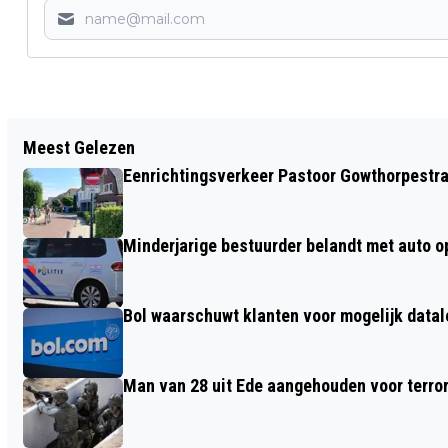
Vorig artikel
Meest Gelezen
SGP, CDA, CHRISTENUNIE EN BBB
Eenrichtingsverkeer Pastoor Gowthorpestra
PRESENTEREN COALITIEAKKOORD 2026-
2030
Minderjarige bestuurder belandt met auto op 
Bol waarschuwt klanten voor mogelijk datal
Man van 28 uit Ede aangehouden voor terro