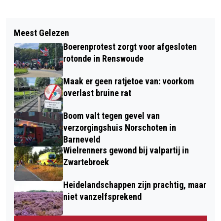
Vorig artikel
Volgend artikel
FEESTJE VAN LOET EN MANGO IN DE
Meest Gelezen
HERMES BLIJFT BUSVERVOER
BIBLIOTHEEK
Boerenprotest zorgt voor afgesloten
VERZORGEN IN VELUWE-ZUID TOT
rotonde in Renswoude
JUNI 2026
Maak er geen ratjetoe van: voorkom
overlast bruine rat
Boom valt tegen gevel van
verzorgingshuis Norschoten in
Barneveld
Wielrenners gewond bij valpartij in
Zwartebroek
Heidelandschappen zijn prachtig, maar
niet vanzelfsprekend