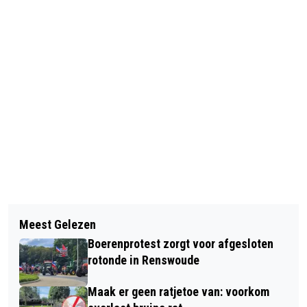
Vorig artikel
Volgend artikel
AH LUNETTA SPRITSEN EN AH
Meest Gelezen
FOODVALLEY-GEMEENTEN GAAN
EXCELLENT PAAS CRÈME MELANGE
Boerenprotest zorgt voor afgesloten
MEER INFORMATIE UITWISSELEN OM
BEVATTEN MOGELIJK KLEINE
rotonde in Renswoude
HET REGIONAAL ENERGIESYSTEEM TE
METAALDEELTJES
Maak er geen ratjetoe van: voorkom
VERSTERKEN