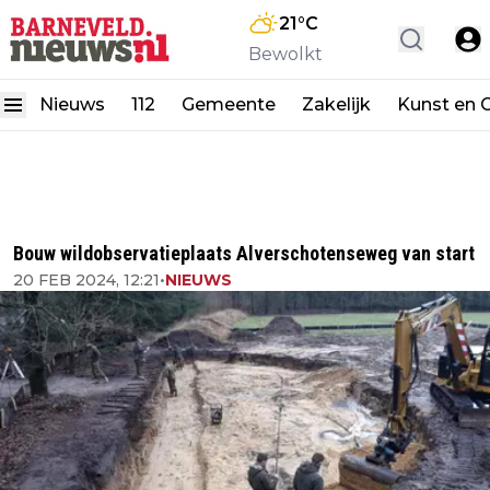
21
°C
Bewolkt
Nieuws
112
Gemeente
Zakelijk
Kunst en C
Bouw wildobservatieplaats Alverschotenseweg van start
20 FEB 2024, 12:21
•
NIEUWS