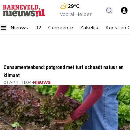
29
°C
Vooral Helder
Nieuws
112
Gemeente
Zakelijk
Kunst en C
Consumentenbond: potgrond met turf schaadt natuur en
klimaat
01 APR , 11:04
•
NIEUWS