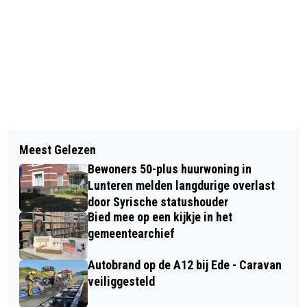
Vorig artikel
Volgend artikel
WILDKANSELTOCHTEN BIJ
Meest Gelezen
HIER VIND JE DE LAATSTE UPDATES
NATUURCENTRUM DE GINKEL -
Bewoners 50-plus huurwoning in
OVER HET WEER VOOR DE KOMENDE
BELEEF DE NATUUR VAN HEEL
Lunteren melden langdurige overlast
PAASDAGEN
door Syrische statushouder
DICHTBIJ
Bied mee op een kijkje in het
gemeentearchief
Autobrand op de A12 bij Ede - Caravan
veiliggesteld