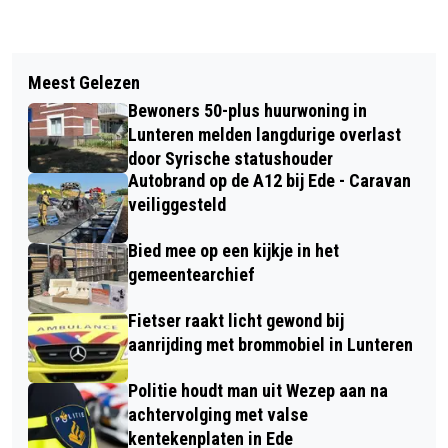
Vorig artikel
Volgend artikel
VEEL SCHADE EN LICHTGEWONDE NA
Meest Gelezen
AANGEPASTE DIENSTREGELING
AANRIJDING IN VOORTHUIZEN
Bewoners 50-plus huurwoning in
AMERSFOORT CENTRAAL - EDE-
Lunteren melden langdurige overlast
WAGENINGEN TIJDENS KONINGSDAG
door Syrische statushouder
Autobrand op de A12 bij Ede - Caravan
EN BEVRIJDINGSDAG
veiliggesteld
Bied mee op een kijkje in het
gemeentearchief
Fietser raakt licht gewond bij
aanrijding met brommobiel in Lunteren
Politie houdt man uit Wezep aan na
achtervolging met valse
kentekenplaten in Ede