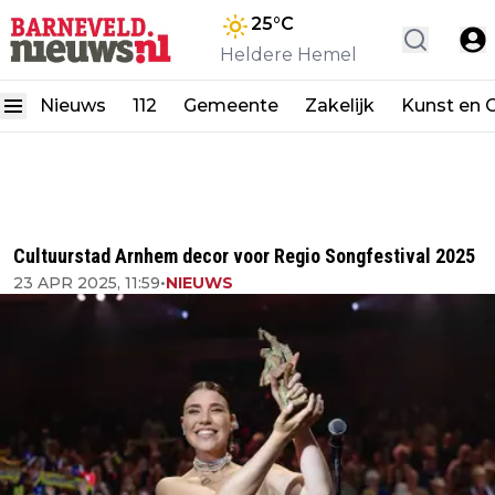
25
°C
Heldere Hemel
Nieuws
112
Gemeente
Zakelijk
Kunst en C
Cultuurstad Arnhem decor voor Regio Songfestival 2025
23 APR 2025, 11:59
•
NIEUWS