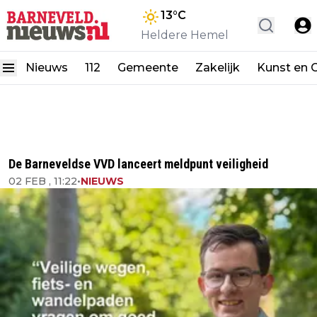
13
°C
Heldere Hemel
Nieuws
112
Gemeente
Zakelijk
Kunst en C
De Barneveldse VVD lanceert meldpunt veiligheid
02 FEB , 11:22
•
NIEUWS